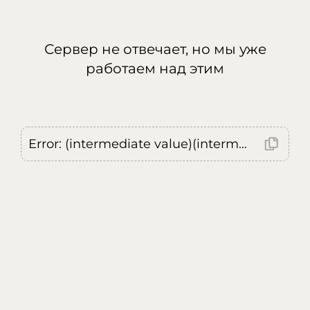
Сервер не отвечает, но мы уже
работаем над этим
Error: (intermediate value)(intermediate value)(intermediate value).replaceAll is not a function