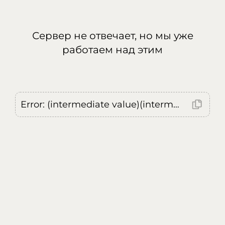
Сервер не отвечает, но мы уже
работаем над этим
Error: (intermediate value)(intermediate value)(intermediate value).replaceAll is not a function