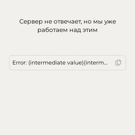
Сервер не отвечает, но мы уже
работаем над этим
Error: (intermediate value)(intermediate value)(intermediate value).replaceAll is not a function