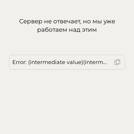
Сервер не отвечает, но мы уже
работаем над этим
Error: (intermediate value)(intermediate value)(intermediate value).replaceAll is not a function